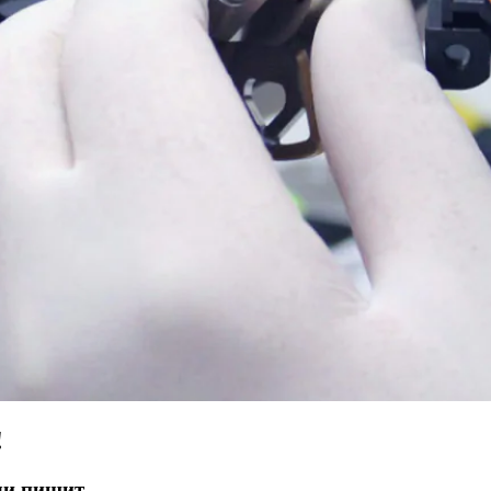
!
ли пищит.