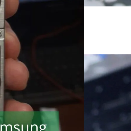
!
ли пищит.