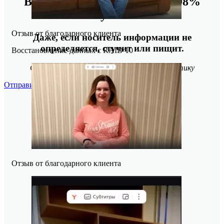
Восстанавливаем данные в 98%
случаев!
Отзыв от благодарного клиента
Даже, если носитель информации не
определяется, стучит или пищит.
Восстановление данных с RAID 10
Отправьте заявку на
бесплатную
диагностику
Отправить
Отзыв от благодарного клиента