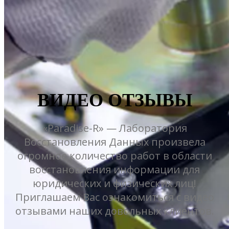
ВИДЕО ОТЗЫВЫ
«Paradise-R» — Лаборатория
Восстановления Данных произвела
огромное количество работ в области
восстановления информации для
юридических и физических лиц!
Приглашаем Вас ознакомиться с видео
отзывами наших довольных клиентов.